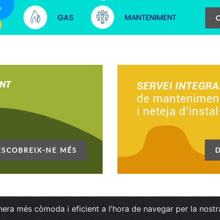
ESCOBREIX-NE MÉS
nera més còmoda i eficient a l'hora de navegar per la nostra
|
tat
Contacte