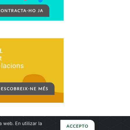
CONTRACTA-HO JA
DESCOBREIX-NE MÉS
 web. En utilizar la
petrolis@petrolis.es
900 320 320
ACCEPTO